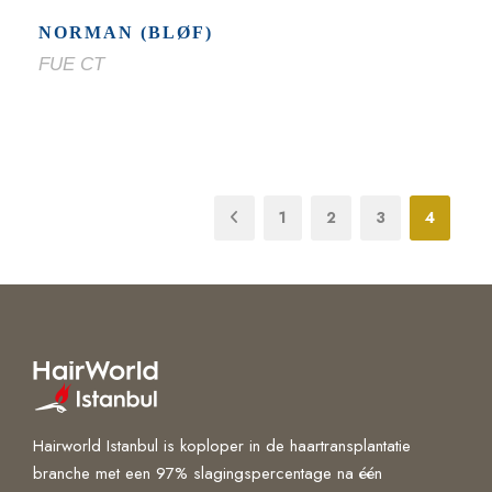
NORMAN (BLØF)
FUE CT
1
2
3
4
Hairworld Istanbul is koploper in de haartransplantatie
branche met een 97% slagingspercentage na één