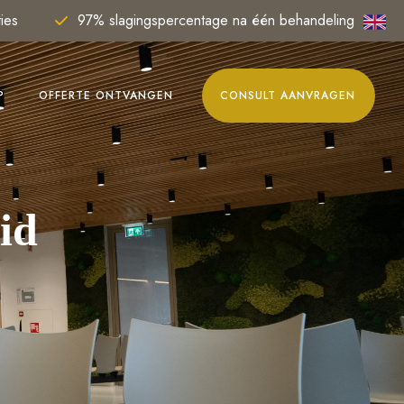
ies
97% slagingspercentage na één behandeling
P
OFFERTE ONTVANGEN
CONSULT AANVRAGEN
id