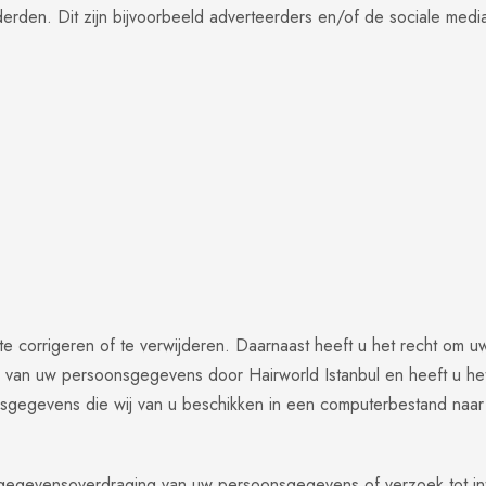
den. Dit zijn bijvoorbeeld adverteerders en/of de sociale media
te corrigeren of te verwijderen. Daarnaast heeft u het recht om
g van uw persoonsgegevens door Hairworld Istanbul en heeft u h
nsgegevens die wij van u beschikken in een computerbestand naar
ng, gegevensoverdraging van uw persoonsgegevens of verzoek tot 