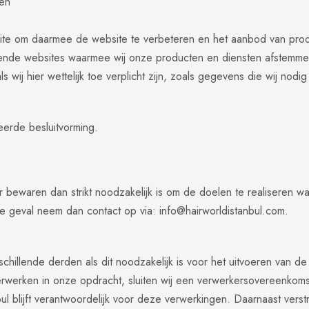
ken
site om daarmee de website te verbeteren en het aanbod van pro
illende websites waarmee wij onze producten en diensten afstemm
wij hier wettelijk toe verplicht zijn, zoals gegevens die wij nodi
eerde besluitvorming.
er bewaren dan strikt noodzakelijk is om de doelen te realisere
eke geval neem dan contact op via:
info@hairworldistanbul.com
.
chillende derden als dit noodzakelijk is voor het uitvoeren van 
verwerken in onze opdracht, sluiten wij een verwerkersovereenkom
ul blijft verantwoordelijk voor deze verwerkingen. Daarnaast ver