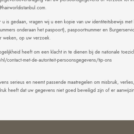
@hairworldistanbul.com
.
r u is gedaan, vragen wij u een kopie van uw identiteitsbewijs me
nummers onderaan het paspoort), paspoortnummer en Burgerservi
er weken, op uw verzoek.
ogelijkheid heeft om een klacht in te dienen bij de nationale toez
l/nl/contact-met-de-autoriteit-persoonsgegevens/tip-ons
evens serieus en neemt passende maatregelen om misbruik, verl
ruk heeft dat uw gegevens niet goed beveiligd zijn of er aanwijz