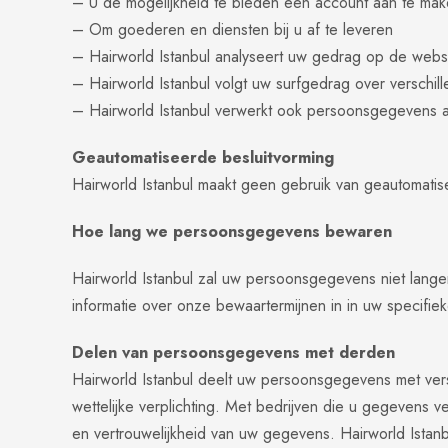
– U de mogelijkheid te bieden een account aan te ma
– Om goederen en diensten bij u af te leveren
– Hairworld Istanbul analyseert uw gedrag op de web
– Hairworld Istanbul volgt uw surfgedrag over versch
– Hairworld Istanbul verwerkt ook persoonsgegevens als 
Geautomatiseerde besluitvorming
Hairworld Istanbul maakt geen gebruik van geautomatis
Hoe lang we persoonsgegevens bewaren
Hairworld Istanbul zal uw persoonsgegevens niet lang
informatie over onze bewaartermijnen in in uw specifi
Delen van persoonsgegevens met derden
Hairworld Istanbul deelt uw persoonsgegevens met vers
wettelijke verplichting. Met bedrijven die u gegevens 
en vertrouwelijkheid van uw gegevens. Hairworld Istanb