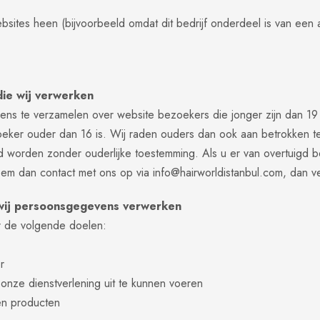
ites heen (bijvoorbeeld omdat dit bedrijf onderdeel is van een 
ie wij verwerken
vens te verzamelen over website bezoekers die jonger zijn dan 19
er ouder dan 16 is. Wij raden ouders dan ook aan betrokken te zi
worden zonder ouderlijke toestemming. Als u er van overtuigd be
eem dan contact met ons op via
info@hairworldistanbul.com
, dan v
 wij persoonsgegevens verwerken
r de volgende doelen:
r
 onze dienstverlening uit te kunnen voeren
en producten