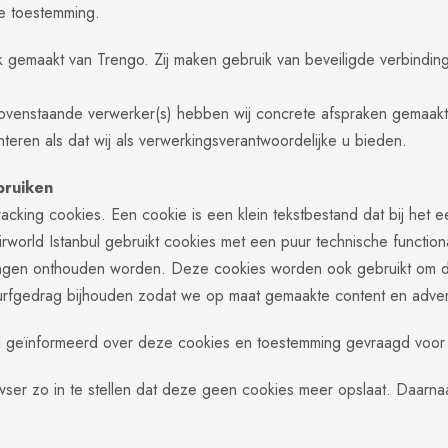
ke toestemming.
k gemaakt van Trengo. Zij maken gebruik van beveiligde verbindi
bovenstaande verwerker(s) hebben wij concrete afspraken gemaak
eren als dat wij als verwerkingsverantwoordelijke u bieden.
bruiken
 tracking cookies. Een cookie is een klein tekstbestand dat bij h
world Istanbul gebruikt cookies met een puur technische function
llingen onthouden worden. Deze cookies worden ook gebruikt om 
surfgedrag bijhouden zodat we op maat gemaakte content en adve
l geïnformeerd over deze cookies en toestemming gevraagd voor 
ser zo in te stellen dat deze geen cookies meer opslaat. Daarnaas