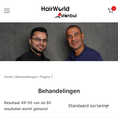
Ga
0
naar
de
inhoud
Voor uw biologische CT nazorg producten
Hairworld Istanbul | Webshop
Home
/
Behandelingen
/ Pagina 7
Behandelingen
Resultaat 49–56 van de 60
resultaten wordt getoond