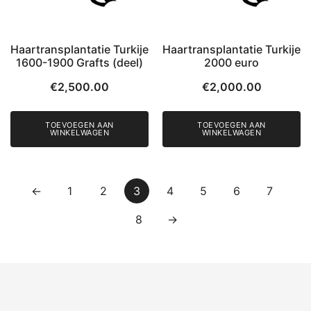
Haartransplantatie Turkije
Haartransplantatie Turkije
1600-1900 Grafts (deel)
2000 euro
€
2,500.00
€
2,000.00
TOEVOEGEN AAN
TOEVOEGEN AAN
WINKELWAGEN
WINKELWAGEN
←
1
2
3
4
5
6
7
8
→