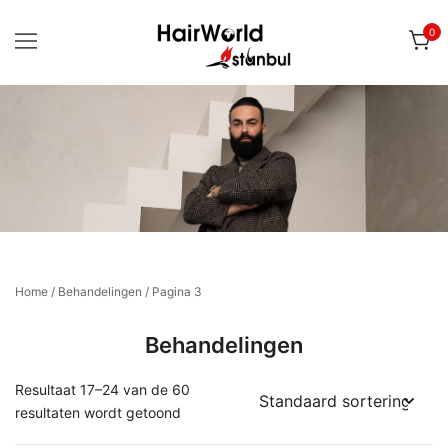
Ga
0
naar
de
inhoud
Voor uw biologische CT nazorg producten
Hairworld Istanbul | Webshop
Home
/
Behandelingen
/ Pagina 3
Behandelingen
Resultaat 17–24 van de 60
resultaten wordt getoond