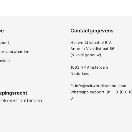
ce
Contactgegevens
count
Hairworld Istanbul B.V.
Antonio Vivaldistraat 56
ne voorwaarden
(Vivaldi gebouw)
beleid
1083 HP Amsterdam
Nederland
E:
info@hairworldistanbul.com
Whatsapp support lijn: +31(0)6 1
epingsrecht
01
enkomst ontbinden