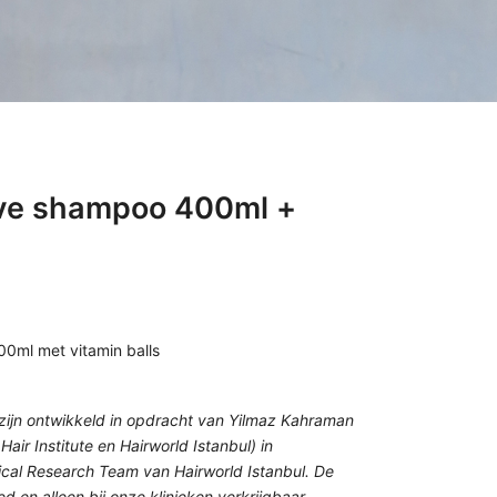
ive shampoo 400ml +
0ml met vitamin balls
zijn ontwikkeld in opdracht van Yilmaz Kahraman
ir Institute en Hairworld Istanbul) in
al Research Team van Hairworld Istanbul. De
d en alleen bij onze klinieken verkrijgbaar.