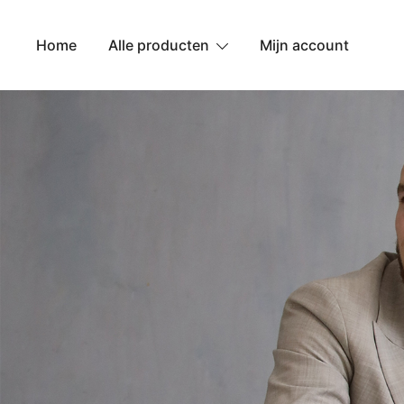
Ga
naar
Home
Alle producten
Mijn account
de
inhoud