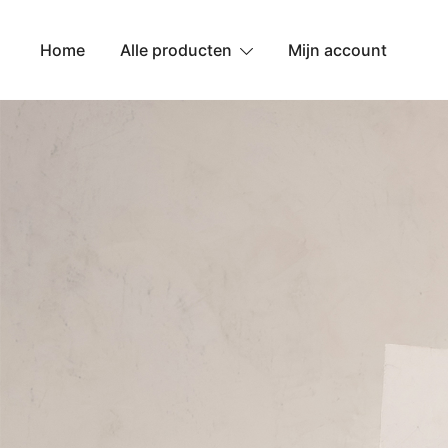
Ga
naar
Home
Alle producten
Mijn account
de
inhoud