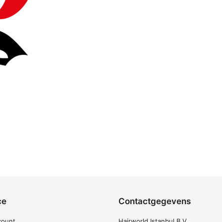
ce
Contactgegevens
count
Hairworld Istanbul B.V.