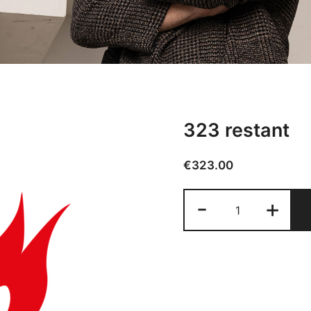
323 restant
€
323.00
323
-
+
restant
aantal