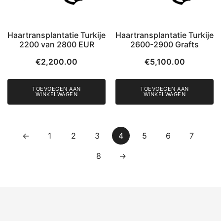
Haartransplantatie Turkije
Haartransplantatie Turkije
2200 van 2800 EUR
2600-2900 Grafts
€
2,200.00
€
5,100.00
TOEVOEGEN AAN
TOEVOEGEN AAN
WINKELWAGEN
WINKELWAGEN
←
1
2
3
4
5
6
7
8
→