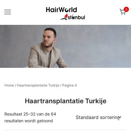
Ga
0
naar
de
inhoud
Voor uw biologische CT nazorg producten
Hairworld Istanbul | Webshop
Home
/
Haartransplantatie Turkije
/ Pagina 4
Haartransplantatie Turkije
Resultaat 25–32 van de 64
resultaten wordt getoond